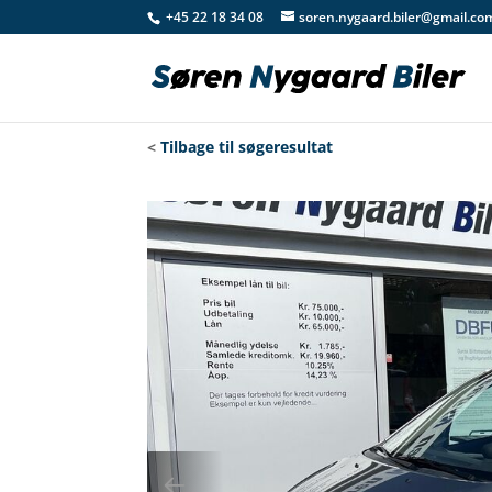
+45 22 18 34 08
soren.nygaard.biler@gmail.co
<
Tilbage til søgeresultat