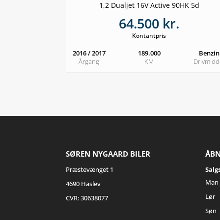
1,2 Dualjet 16V Active 90HK 5d
64.500 kr.
Kontantpris
2016 / 2017
189.000
Benzin
Årgang
KM
Drivmidd
SØREN NYGAARD BILER
ÅBN
Præstevænget 1
Salg
Man 
4690 Haslev
Lør
CVR: 30638077
Søn