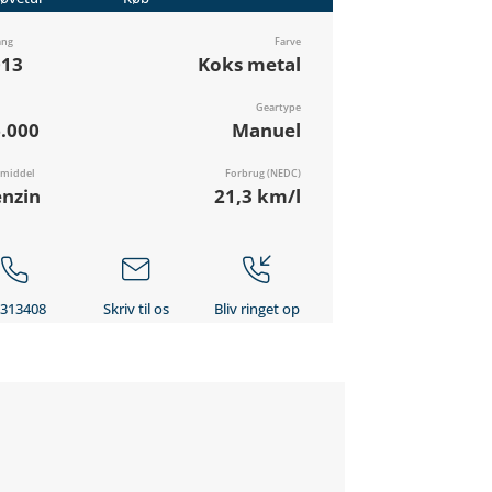
ang
Farve
013
Koks metal
Geartype
.000
Manuel
vmiddel
Forbrug (NEDC)
nzin
21,3 km/l
313408
Skriv til os
Bliv ringet op