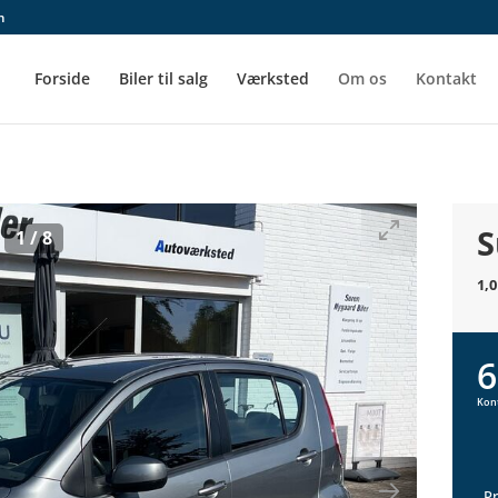
m
Forside
Biler til salg
Værksted
Om os
Kontakt
S
1
/
8
1,
6
Kon
P