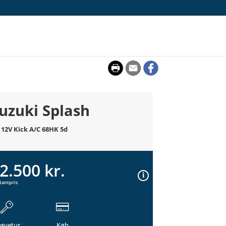
uzuki Splash
0 12V Kick A/C 68HK 5d
2.500 kr.
tantpris
røvetur
Køb