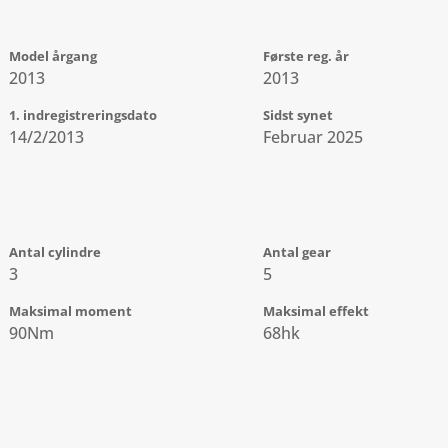
Model årgang
Første reg. år
2013
2013
1. indregistreringsdato
Sidst synet
14/2/2013
Februar 2025
Antal cylindre
Antal gear
3
5
Maksimal moment
Maksimal effekt
90Nm
68hk