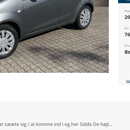
Årg
2
Km
76
Dri
Be
56
at sææte sig / at komme ind i og her Sidde De højt...